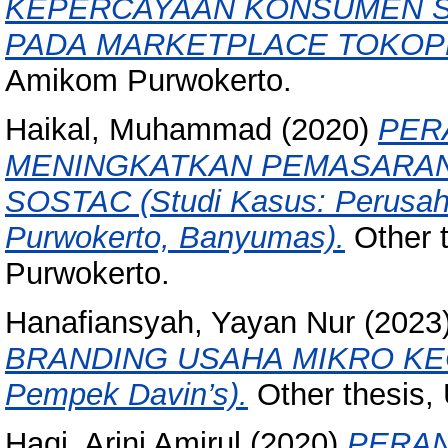
KEPERCAYAAN KONSUMEN S
PADA MARKETPLACE TOKOP
Amikom Purwokerto.
Haikal, Muhammad
(2020)
PER
MENINGKATKAN PEMASARA
SOSTAC (Studi Kasus: Perusaha
Purwokerto, Banyumas).
Other t
Purwokerto.
Hanafiansyah, Yayan Nur
(2023
BRANDING USAHA MIKRO KEC
Pempek Davin’s).
Other thesis,
Haqi, Arini Amirul
(2020)
PERAN