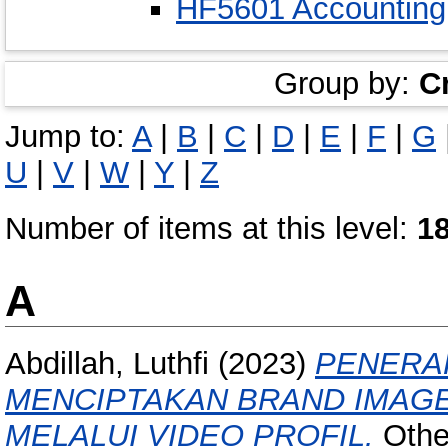
HF5601 Accounting
Group by:
C
Jump to:
A
|
B
|
C
|
D
|
E
|
F
|
G
U
|
V
|
W
|
Y
|
Z
Number of items at this level:
1
A
Abdillah, Luthfi
(2023)
PENERA
MENCIPTAKAN BRAND IMAG
MELALUI VIDEO PROFIL.
Other