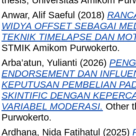
thesis, Universitas Amikom Pur
Anwar, Alif Saeful
(2018)
RANC
WIDYA OFFSET SEBAGAI M
TEKNIK TIMELAPSE DAN MO
STMIK Amikom Purwokerto.
Arba’atun, Yulianti
(2026)
PENG
ENDORSEMENT DAN INFLUEN
KEPUTUSAN PEMBELIAN PA
SKINTIFIC DENGAN KEPERC
VARIABEL MODERASI.
Other t
Purwokerto.
Ardhana, Nida Fatihatul
(2025)