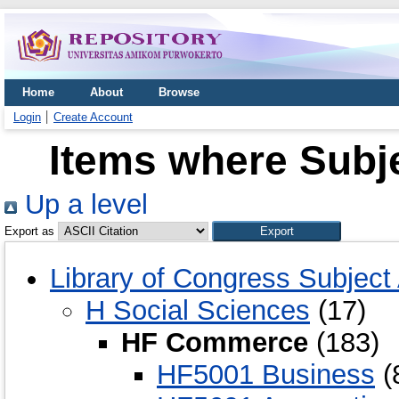
Home
About
Browse
Login
Create Account
Items where Subj
Up a level
Export as
Library of Congress Subject
H Social Sciences
(17)
HF Commerce
(183)
HF5001 Business
(