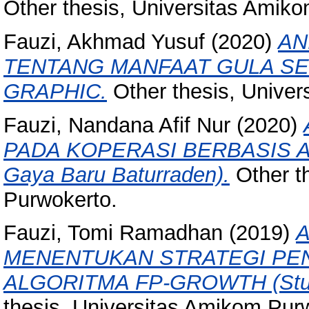
Other thesis, Universitas Amik
Fauzi, Akhmad Yusuf
(2020)
AN
TENTANG MANFAAT GULA S
GRAPHIC.
Other thesis, Univer
Fauzi, Nandana Afif Nur
(2020)
PADA KOPERASI BERBASIS AND
Gaya Baru Baturraden).
Other t
Purwokerto.
Fauzi, Tomi Ramadhan
(2019)
A
MENENTUKAN STRATEGI P
ALGORITMA FP-GROWTH (Studi 
thesis, Universitas Amikom Pur