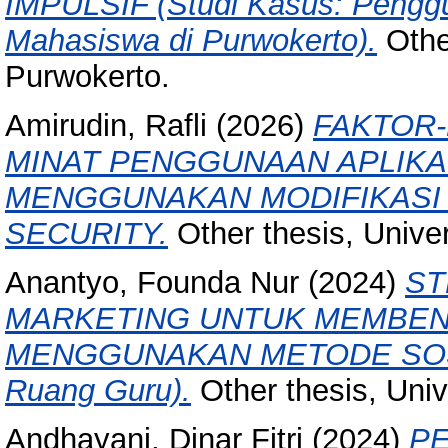
IMPULSIF (Studi Kasus: Pengg
Mahasiswa di Purwokerto).
Othe
Purwokerto.
Amirudin, Rafli
(2026)
FAKTOR
MINAT PENGGUNAAN APLIKA
MENGGUNAKAN MODIFIKASI
SECURITY.
Other thesis, Unive
Anantyo, Founda Nur
(2024)
ST
MARKETING UNTUK MEMBENT
MENGGUNAKAN METODE SOSTAC
Ruang Guru).
Other thesis, Uni
Andhayani, Dinar Fitri
(2024)
PE