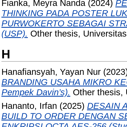
Fianka, Meyra Nanda
(2024)
PE
THINKING PADA POSTER LU
PURWOKERTO SEBAGAI STRA
(USP).
Other thesis, Universit
H
Hanafiansyah, Yayan Nur
(2023
BRANDING USAHA MIKRO KEC
Pempek Davin’s).
Other thesis,
Hananto, Irfan
(2025)
DESAIN 
BUILD TO ORDER DENGAN S
ENKRIPSI OCTA AES-256 (Stud