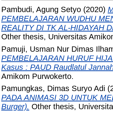
Pambudi, Agung Setyo
(2020)
M
PEMBELAJARAN WUDHU ME
REALITY DI TK AL-HIDAYAH
Other thesis, Universitas Amik
Pamuji, Usman Nur Dimas Ilha
PEMBELAJARAN HURUF HIJAI
Kasus : PAUD Raudlatul Jannah
Amikom Purwokerto.
Pamungkas, Dimas Suryo Adi
(
PADA ANIMASI 3D UNTUK MEDI
Burger).
Other thesis, Universi