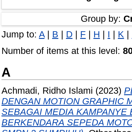
Group by:
C
Jump to:
A
|
B
|
D
|
F
|
H
|
I
|
K
|
Number of items at this level:
8
A
Achmadi, Ridho Islami
(2023)
P
DENGAN MOTION GRAPHIC 
SEBAGAI MEDIA KAMPANYE 
BERKENDARA SEPEDA MOTOR 