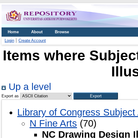
Home
About
Browse
Login
Create Account
Items where Subjec
Illu
Up a level
Export as
Library of Congress Subject
N Fine Arts
(70)
NC Drawing Design Il