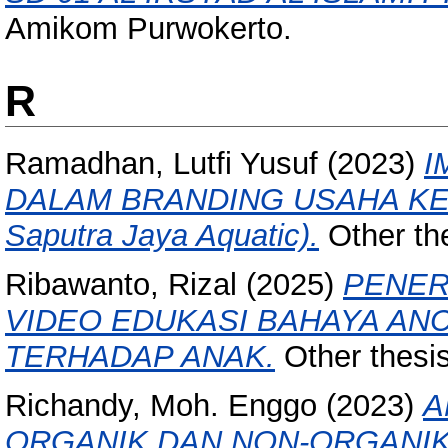
Amikom Purwokerto.
R
Ramadhan, Lutfi Yusuf
(2023)
I
DALAM BRANDING USAHA KEC
Saputra Jaya Aquatic).
Other th
Ribawanto, Rizal
(2025)
PENER
VIDEO EDUKASI BAHAYA A
TERHADAP ANAK.
Other thesi
Richandy, Moh. Enggo
(2023)
A
ORGANIK DAN NON-ORGANIK