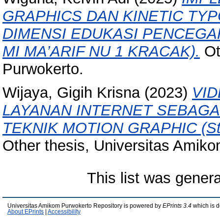
GRAPHICS DAN KINETIC TYP
DIMENSI EDUKASI PENCEGAH
MI MA’ARIF NU 1 KRACAK).
Ot
Purwokerto.
Wijaya, Gigih Krisna
(2023)
VID
LAYANAN INTERNET SEBAGA
TEKNIK MOTION GRAPHIC (Stud
Other thesis, Universitas Amik
This list was gener
Universitas Amikom Purwokerto Repository is powered by
EPrints 3.4
which is 
About EPrints
|
Accessibility