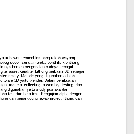
yaitu bawor sebagai lambang tokoh wayang
bag sodor, sunda manda, benthik, klonthang,
inimnya konten pengenalan budaya sebagai
ital asset karakter Lithong berbasis 3D sebagai
ted reality. Metode yang digunakan adalah
oftware 3D yaitu blender. Dalam pembuatan
n, material collecting, assembly, testing, dan
 yang digunakan yaitu study pustaka dan
alpha test dan beta test. Pengujian alpha dengan
thong dan penanggung jawab project lithong dan