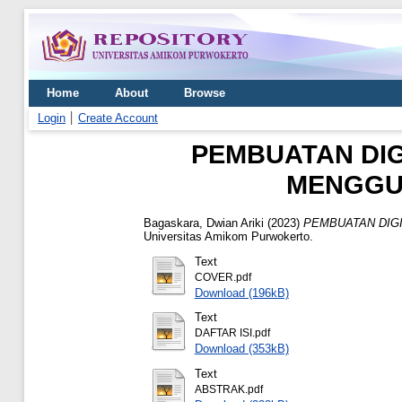
Home
About
Browse
Login
Create Account
PEMBUATAN DIG
MENGGU
Bagaskara, Dwian Ariki
(2023)
PEMBUATAN DIG
Universitas Amikom Purwokerto.
Text
COVER.pdf
Download (196kB)
Text
DAFTAR ISI.pdf
Download (353kB)
Text
ABSTRAK.pdf