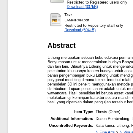
Restricted to Registered users only
Download (337kB)
Text
LAMPIRAN.pdf
Restricted to Repository staff only
Download (604kB)
Abstract
Lithong merupakan sebuah buku edukasi permain
Banyumasan untuk mencerminkan budaya Banyumas
dan lain lain. Dibuatnya Lithong untuk mengena
pelestarian khususnya konten budaya untuk anak a
bahan pengembangan buku Lithong untuk mendigit
polygonal modeling dimana teknik tersebut rela
pemodelan 3D ini peneliti menggunakan metode pe
distribution. Tujuan penelitian ini adalah untuk
wawancara. Hasil penelitian ini berupa asset kara
melakukan uji kemiripan karakter secara mandiri
hasil yang diperoleh dalam pengujian tersebut be
Item Type:
Thesis (Other)
Additional Information:
Dosen Pembimbing: Dr
Uncontrolled Keywords:
Kata kunci: Lithong,
N Fine Arts
>
N Visua