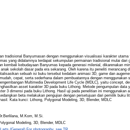
an tradisional Banyumasan dengan menggunakan visualisasi karakter utama 
 yang didalamnya terdapat sekumpulan permainan tradisional mulai dari go
lkan kembali kebudayaan Banyumas kepada generasi milenial, dikarenakan m
nak sekolah dasar pada era sekarang. Oleh karena itu peneliti merancang dig
alisasikan sebuah isi buku tersebut kedalam animasi 3D, game dan augemen
tif mudah, cepat, serta sederhana dalam pembuatannya dengan menggunakan s
ngembangan Multimedia Development Life Cycle (MDLC), yaitu concept, desig
 menghasilkan asset karakter 3D pada buku Lithong. Metode pengumpulan data
kter 3 dimensi pada buku Lithong. Hasil uji pada penelitian ini menggunakan 
 sedangkan beta melakukan pengujian dengan persetujuan dari pemilik buku li
rhasil. Kata kunci: Lithong, Polygonal Modeling, 3D, Blender, MDLC
.Berlilana, M.Kom, M.Si.
 Polygonal Modeling, 3D, Blender, MDLC
l arts (General) For photography, see TR